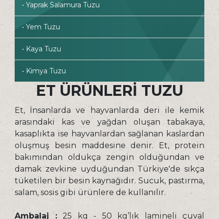
• Yaprak Salamura Tuzu
• Yem Tuzu
• Kaya Tuzu
• Kimya Tuzu
ET ÜRÜNLERI TUZU
Et, İnsanlarda ve hayvanlarda deri ile kemik
arasındaki kas ve yağdan oluşan tabakaya,
kasaplıkta ise hayvanlardan sağlanan kaslardan
oluşmuş besin maddesine denir. Et, protein
bakımından oldukça zengin olduğundan ve
damak zevkine uyduğundan Türkiye'de sıkça
tüketilen bir besin kaynağıdır. Sucuk, pastırma,
salam, sosis gibi ürünlere de kullanılır.
Ambalaj :
25 kg - 50 kg’lık lamineli çuval