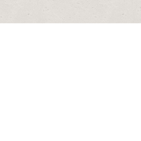
• KURUMSAL
• ÜRÜNLERİMİZ
• NEDEN ALP TUZ
• BAYİLERİMİZ
• BİZE ULAŞIN
• PEYNİR TUZU
• ZEYTİN TUZU
• KURUYEMİŞ TUZU
• TEKSTİL TUZLARI
• ARITMA TUZLARI
Emirler Mah. Muttalip Organize Sanayi Bölgesi 6.Cadde
Eskisehir - Türkiye