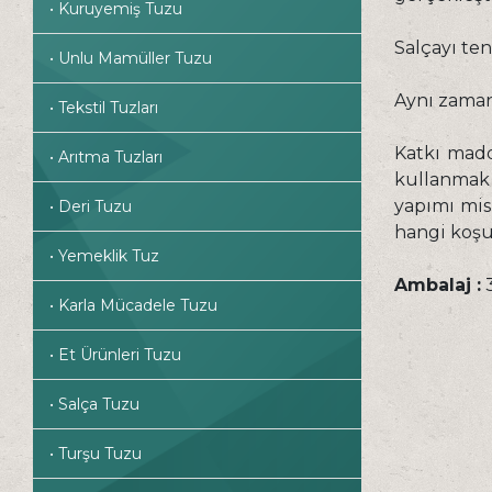
• Kuruyemiş Tuzu
Salçayı te
• Unlu Mamüller Tuzu
Aynı zamand
• Tekstil Tuzları
Katkı madd
• Arıtma Tuzları
kullanmak 
yapımı mis
• Deri Tuzu
hangi koşul
• Yemeklik Tuz
Ambalaj :
3
• Karla Mücadele Tuzu
• Et Ürünleri Tuzu
• Salça Tuzu
• Turşu Tuzu