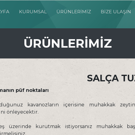
YFA
KURUMSAL
ÜRÜNLERİMİZ
BİZE ULAŞIN
ÜRÜNLERİMİZ
SALÇA TU
manın püf noktaları
duğunuz kavanozların içerisine muhakkak zeytinya
ni önleyecektir.
teş üzerinde kurutmak istiyorsanız muhakkak baş
rmelisiniz.