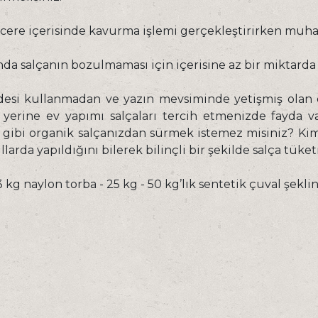
ncere içerisinde kavurma işlemi gerçekleştirirken muhak
a salçanın bozulmaması için içerisine az bir miktarda k
esi kullanmadan ve yazın mevsiminde yetişmiş olan dom
yerine ev yapımı salçaları tercih etmenizde fayda v
 gibi organik salçanızdan sürmek istemez misiniz? Ki
larda yapıldığını bilerek bilinçli bir şekilde salça tüke
 kg naylon torba - 25 kg - 50 kg’lık sentetik çuval şekli