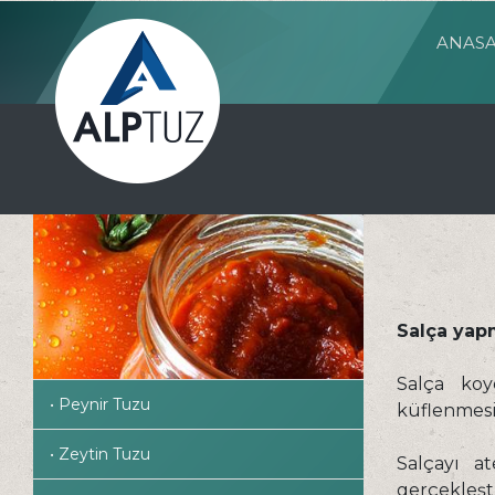
ANASA
Salça yap
Salça koy
• Peynir Tuzu
küflenmesi
• Zeytin Tuzu
Salçayı a
gerçekleşti