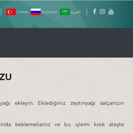
Türkçe
Pусский
العربية
ZU
ğı ekleyin. Eklediğiniz zeytinyağı salçanızın
ında beklemelisiniz ve bu işlemi kısık ateşte