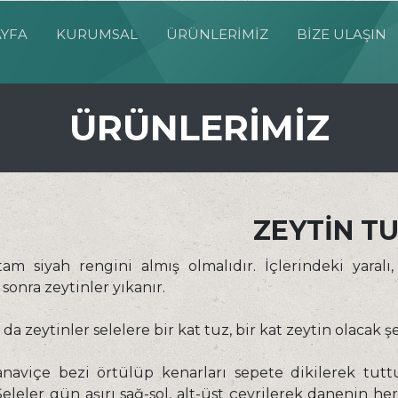
YFA
KURUMSAL
ÜRÜNLERİMİZ
BİZE ULAŞIN
ÜRÜNLERİMİZ
ZEYTIN T
tam siyah rengini almış olmalıdır. İçlerindeki yara
 sonra zeytinler yıkanır.
da zeytinler selelere bir kat tuz, bir kat zeytin olacak 
naviçe bezi örtülüp kenarları sepete dikilerek tuttur
 Seleler gün aşırı sağ-sol, alt-üst çevrilerek danenin her