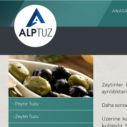
ANASA
Zeytinler 
ayrıldıktan
• Peynir Tuzu
Daha sonra 
• Zeytin Tuzu
Üzerine ka
kullanılır.