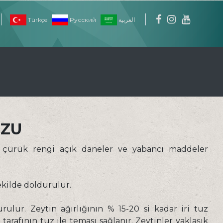
Türkçe
Pусский
العربية
UZU
lı, çürük rengi açık daneler ve yabancı maddeler
şekilde doldurulur.
ulur. Zeytin ağırlığının % 15-20 si kadar iri tuz
 tarafının tuz ile teması sağlanır. Zeytinler yaklaşık