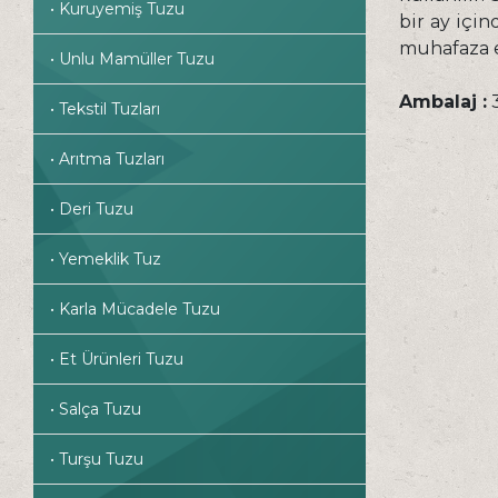
• Kuruyemiş Tuzu
bir ay için
muhafaza e
• Unlu Mamüller Tuzu
Ambalaj :
3
• Tekstil Tuzları
• Arıtma Tuzları
• Deri Tuzu
• Yemeklik Tuz
• Karla Mücadele Tuzu
• Et Ürünleri Tuzu
• Salça Tuzu
• Turşu Tuzu